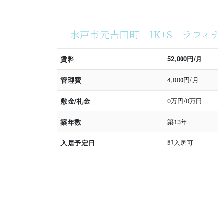
水戸市元吉田町 1K+S ラフ
賃料
52,000円/月
管理費
4,000円/月
敷金/礼金
0万円/0万円
築年数
築13年
入居予定日
即入居可