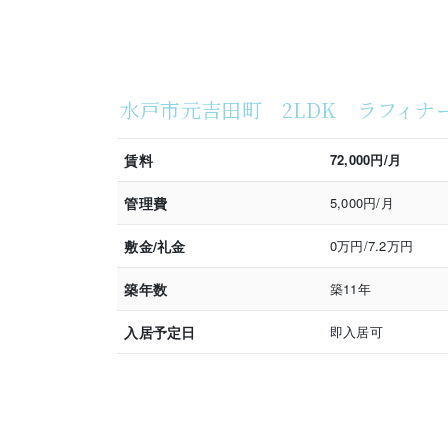
水戸市元吉田町 2LDK ラフィナ
賃料
72,000円/月
管理費
5,000円/月
敷金/礼金
0万円/7.2万円
築年数
築11年
入居予定日
即入居可