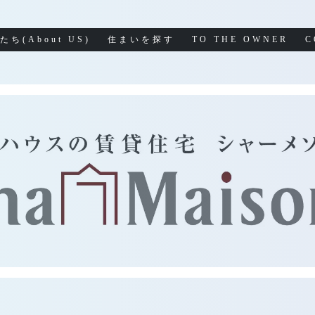
たち(About US)
住まいを探す
TO THE OWNER
C