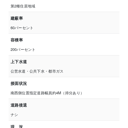
第2種住居地域
建蔽率
60パーセント
容積率
200パーセント
上下水道
公営水道・公共下水・都市ガス
接面状況
南西側位置指定道路幅員約4M（持分あり）
道路後退
ナシ
現 況