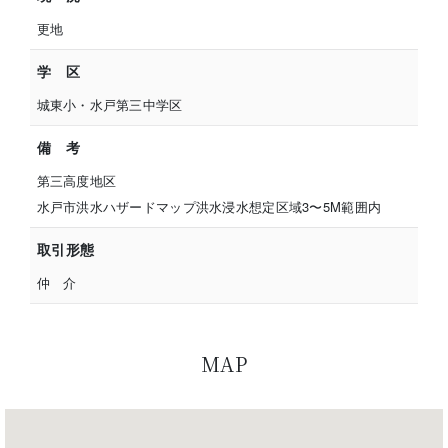
更地
学 区
城東小・水戸第三中学区
備 考
第三高度地区
水戸市洪水ハザードマップ洪水浸水想定区域3〜5M範囲内
取引形態
仲 介
MAP