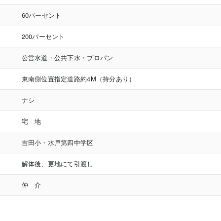
60パーセント
200パーセント
公営水道・公共下水・プロパン
東南側位置指定道路約4M（持分あり）
ナシ
宅 地
吉田小・水戸第四中学区
解体後、更地にて引渡し
仲 介