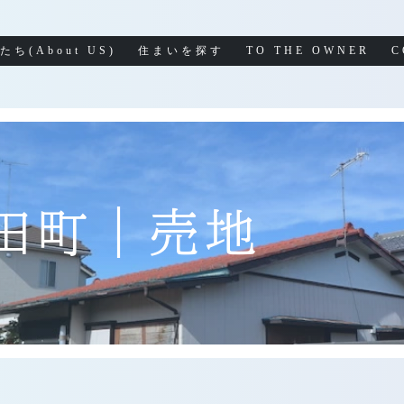
たち(About US)
住まいを探す
TO THE OWNER
C
田町｜売地