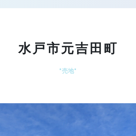
水戸市元吉田町
*売地*