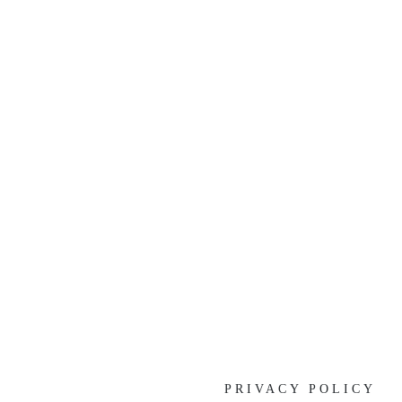
[%list_end%]
[%article%]
[%category%]
[%tags%]
前の記事へ
次の記事へ
PRIVACY POLICY