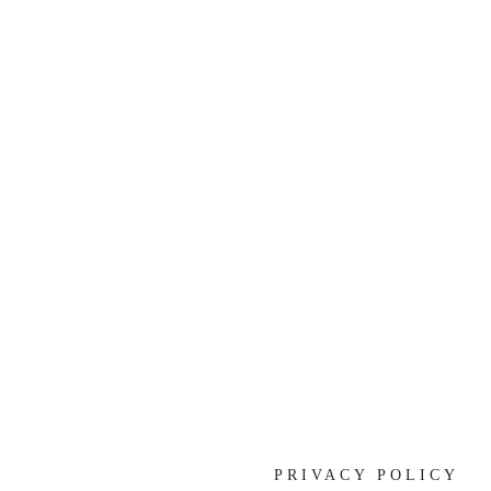
[%list_end%]
[%article%]
[%category%]
[%tags%]
前の記事へ
次の記事へ
PRIVACY POLICY