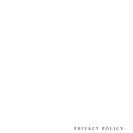
[%list_end%]
[%article%]
[%category%]
[%tags%]
前の記事へ
次の記事へ
PRIVACY POLICY