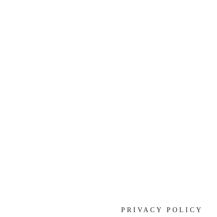
[%list_end%]
[%article%]
[%category%]
[%tags%]
前の記事へ
次の記事へ
PRIVACY POLICY