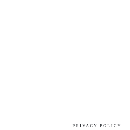
[%list_end%]
[%article%]
[%category%]
[%tags%]
前の記事へ
次の記事へ
PRIVACY POLICY