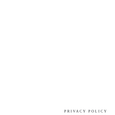
[%list_end%]
[%article%]
[%category%]
[%tags%]
前の記事へ
次の記事へ
PRIVACY POLICY