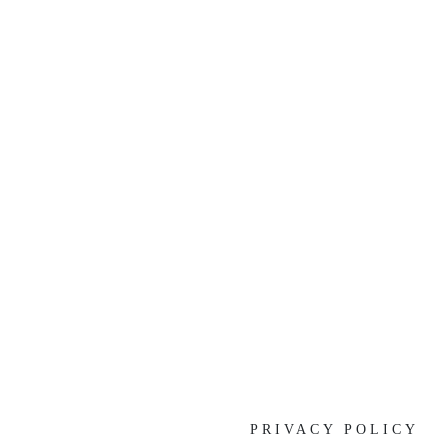
[%list_end%]
[%article%]
[%category%]
[%tags%]
前の記事へ
次のページへ
PRIVACY POLICY