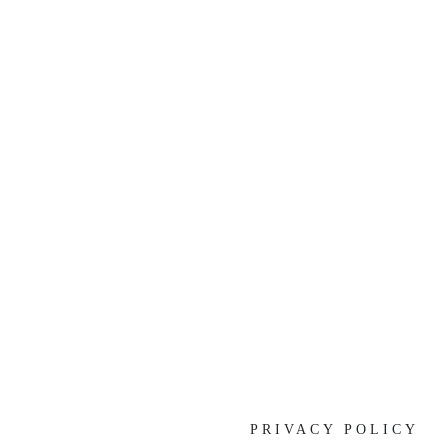
[%list_end%]
[%article%]
[%category%]
[%tags%]
前の記事へ
次のページへ
PRIVACY POLICY