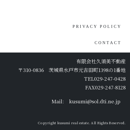
[%navi-pagenation%]
PRIVACY POLICY
CONTACT
有限会社久須美不動産
〒310-0836 茨城県水戸市元吉田町1398の1番地
TEL029-247-0428
FAX029-247-8128
Mail:
kusumi@sol.dti.ne.jp
Copyright kusumi real estate. All Rights Reserved.