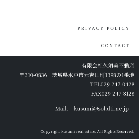
[%navi-pagenation%]
PRIVACY POLICY
CONTACT
有限会社久須美不動産
〒310-0836 茨城県水戸市元吉田町1398の1番地
TEL029-247-0428
FAX029-247-8128
Mail:
kusumi@sol.dti.ne.jp
Copyright kusumi real estate. All Rights Reserved.